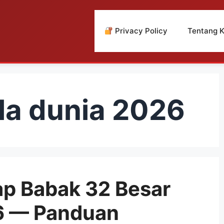
Privacy Policy
Tentang 
ala dunia 2026
ap Babak 32 Besar
26 — Panduan