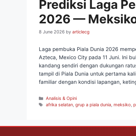
Prediksi Laga P
2026 — Meksiko 
8 June 2026
by
articlecg
Laga pembuka Piala Dunia 2026 memper
Azteca, Mexico City pada 11 Juni. Ini
kandang sendiri dengan dukungan ratus
tampil di Piala Dunia untuk pertama kal
familiar dengan kondisi lapangan, keti
Categories
Analisis & Opini
Tags
afrika selatan
,
grup a piala dunia
,
meksiko
,
p