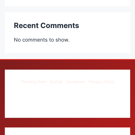
Recent Comments
No comments to show.
Tentang Kami
|
Kontak
|
Disclaimer
|
Privacy Policy