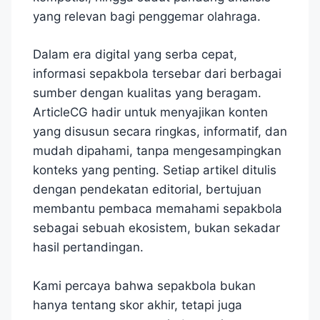
yang relevan bagi penggemar olahraga.
Dalam era digital yang serba cepat,
informasi sepakbola tersebar dari berbagai
sumber dengan kualitas yang beragam.
ArticleCG hadir untuk menyajikan konten
yang disusun secara ringkas, informatif, dan
mudah dipahami, tanpa mengesampingkan
konteks yang penting. Setiap artikel ditulis
dengan pendekatan editorial, bertujuan
membantu pembaca memahami sepakbola
sebagai sebuah ekosistem, bukan sekadar
hasil pertandingan.
Kami percaya bahwa sepakbola bukan
hanya tentang skor akhir, tetapi juga