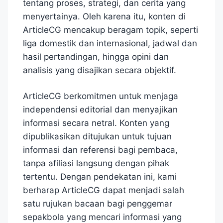
tentang proses, strategi, dan cerita yang
menyertainya. Oleh karena itu, konten di
ArticleCG mencakup beragam topik, seperti
liga domestik dan internasional, jadwal dan
hasil pertandingan, hingga opini dan
analisis yang disajikan secara objektif.
ArticleCG berkomitmen untuk menjaga
independensi editorial dan menyajikan
informasi secara netral. Konten yang
dipublikasikan ditujukan untuk tujuan
informasi dan referensi bagi pembaca,
tanpa afiliasi langsung dengan pihak
tertentu. Dengan pendekatan ini, kami
berharap ArticleCG dapat menjadi salah
satu rujukan bacaan bagi penggemar
sepakbola yang mencari informasi yang