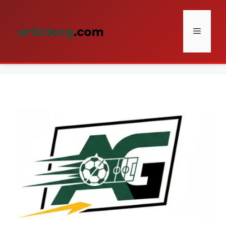
Skip
to
Menu
content