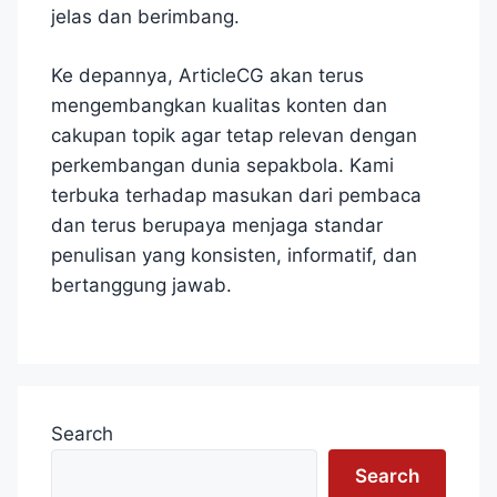
jelas dan berimbang.
Ke depannya, ArticleCG akan terus
mengembangkan kualitas konten dan
cakupan topik agar tetap relevan dengan
perkembangan dunia sepakbola. Kami
terbuka terhadap masukan dari pembaca
dan terus berupaya menjaga standar
penulisan yang konsisten, informatif, dan
bertanggung jawab.
Search
Search