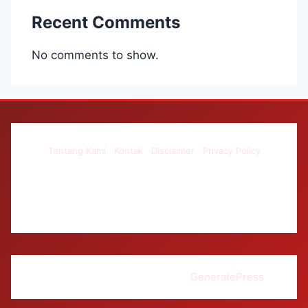
Recent Comments
No comments to show.
Tentang Kami
|
Kontak
|
Disclaimer
|
Privacy Policy
© 2026 ArticleCG
• Built with
GeneratePress