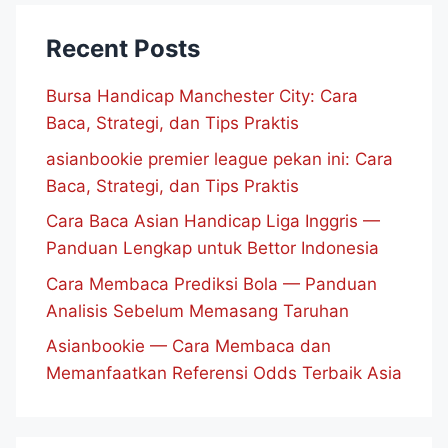
Recent Posts
Bursa Handicap Manchester City: Cara
Baca, Strategi, dan Tips Praktis
asianbookie premier league pekan ini: Cara
Baca, Strategi, dan Tips Praktis
Cara Baca Asian Handicap Liga Inggris —
Panduan Lengkap untuk Bettor Indonesia
Cara Membaca Prediksi Bola — Panduan
Analisis Sebelum Memasang Taruhan
Asianbookie — Cara Membaca dan
Memanfaatkan Referensi Odds Terbaik Asia