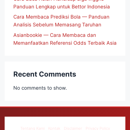
Panduan Lengkap untuk Bettor Indonesia
Cara Membaca Prediksi Bola — Panduan
Analisis Sebelum Memasang Taruhan
Asianbookie — Cara Membaca dan
Memanfaatkan Referensi Odds Terbaik Asia
Recent Comments
No comments to show.
Tentang Kami
|
Kontak
|
Disclaimer
|
Privacy Policy