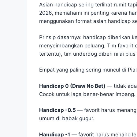
Asian handicap sering terlihat rumit ta
2026, memahami ini penting karena ha
menggunakan format asian handicap s
Prinsip dasarnya: handicap diberikan k
menyeimbangkan peluang. Tim favorit d
tertentu), tim underdog diberi nilai plus 
Empat yang paling sering muncul di Pia
Handicap 0 (Draw No Bet)
— tidak ada 
Cocok untuk laga benar-benar imbang.
Handicap -0.5
— favorit harus menang. 
umum di babak gugur.
Handicap -1
— favorit harus menang leb