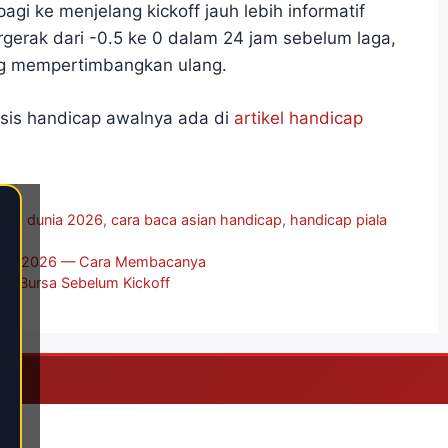
agi ke menjelang kickoff jauh lebih informatif
gerak dari -0.5 ke 0 dalam 24 jam sebelum laga,
ang mempertimbangkan ulang.
isis handicap awalnya ada di
artikel handicap
iala dunia 2026
,
cara baca asian handicap
,
handicap piala
Dunia 2026 — Cara Membacanya
aca Bursa Sebelum Kickoff