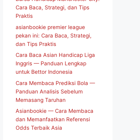
Cara Baca, Strategi, dan Tips
Praktis
asianbookie premier league
pekan ini: Cara Baca, Strategi,
dan Tips Praktis
Cara Baca Asian Handicap Liga
Inggris — Panduan Lengkap
untuk Bettor Indonesia
Cara Membaca Prediksi Bola —
Panduan Analisis Sebelum
Memasang Taruhan
Asianbookie — Cara Membaca
dan Memanfaatkan Referensi
Odds Terbaik Asia