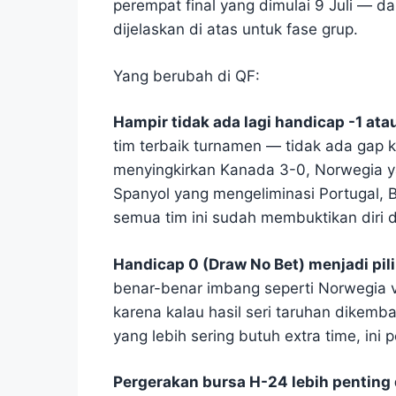
perempat final yang dimulai 9 Juli — d
dijelaskan di atas untuk fase grup.
Yang berubah di QF:
Hampir tidak ada lagi handicap -1 atau
tim terbaik turnamen — tidak ada gap 
menyingkirkan Kanada 3-0, Norwegia y
Spanyol yang mengeliminasi Portugal, 
semua tim ini sudah membuktikan diri 
Handicap 0 (Draw No Bet) menjadi pili
benar-benar imbang seperti Norwegia vs
karena kalau hasil seri taruhan dikemb
yang lebih sering butuh extra time, ini 
Pergerakan bursa H-24 lebih penting 