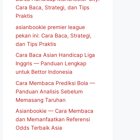
Cara Baca, Strategi, dan Tips
Praktis
asianbookie premier league
pekan ini: Cara Baca, Strategi,
dan Tips Praktis
Cara Baca Asian Handicap Liga
Inggris — Panduan Lengkap
untuk Bettor Indonesia
Cara Membaca Prediksi Bola —
Panduan Analisis Sebelum
Memasang Taruhan
Asianbookie — Cara Membaca
dan Memanfaatkan Referensi
Odds Terbaik Asia