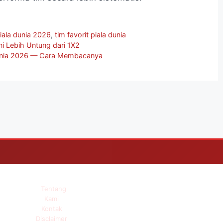
iala dunia 2026
,
tim favorit piala dunia
i Lebih Untung dari 1X2
Dunia 2026 — Cara Membacanya
Tentang
Kami
|
Kontak
|
Disclaimer
|