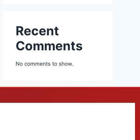
Recent
Comments
No comments to show.