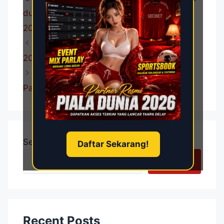
dunia 2026
,
parley piala dunia
,
piala dunia
2026
Update Odds Favorit Juara Piala Dunia
2026 Jelang Kickoff
Handicap Piala Dunia 2026 — Kapan
Pasar Ini Lebih Untung dari 1X2
Search
Daftar Sekarang!
Search
Recent Posts