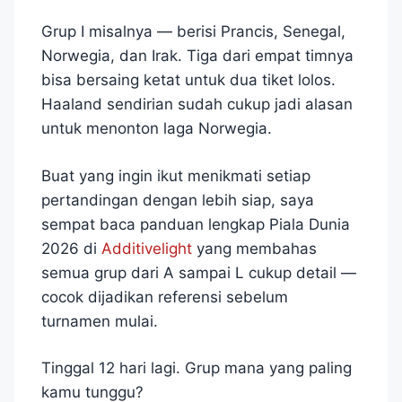
Grup I misalnya — berisi Prancis, Senegal,
Norwegia, dan Irak. Tiga dari empat timnya
bisa bersaing ketat untuk dua tiket lolos.
Haaland sendirian sudah cukup jadi alasan
untuk menonton laga Norwegia.
Buat yang ingin ikut menikmati setiap
pertandingan dengan lebih siap, saya
sempat baca panduan lengkap Piala Dunia
2026 di
Additivelight
yang membahas
semua grup dari A sampai L cukup detail —
cocok dijadikan referensi sebelum
turnamen mulai.
Tinggal 12 hari lagi. Grup mana yang paling
kamu tunggu?