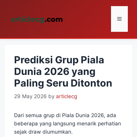
Skip
to
Menu
content
Prediksi Grup Piala
Dunia 2026 yang
Paling Seru Ditonton
29 May 2026
by
articlecg
Dari semua grup di Piala Dunia 2026, ada
beberapa yang langsung menarik perhatian
sejak draw diumumkan.