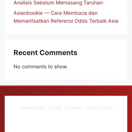
Analisis Sebelum Memasang Taruhan
Asianbookie — Cara Membaca dan
Memanfaatkan Referensi Odds Terbaik Asia
Recent Comments
No comments to show.
Tentang Kami
|
Kontak
|
Disclaimer
|
Privacy Policy