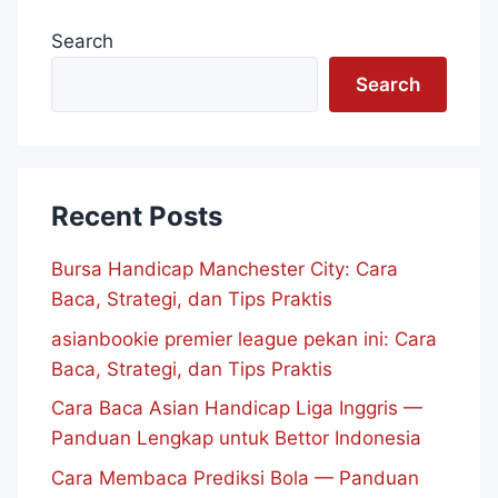
Search
Search
Recent Posts
Bursa Handicap Manchester City: Cara
Baca, Strategi, dan Tips Praktis
asianbookie premier league pekan ini: Cara
Baca, Strategi, dan Tips Praktis
Cara Baca Asian Handicap Liga Inggris —
Panduan Lengkap untuk Bettor Indonesia
Cara Membaca Prediksi Bola — Panduan