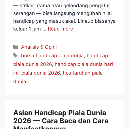
— striker utama atau gelandang pengatur
serangan — bisa langsung mengubah nilai
handicap yang masuk akal. Lineup biasanya
keluar 1 jam …
Read more
Categories
Analisis & Opini
Tags
bursa handicap piala dunia
,
handicap
piala dunia 2026
,
handicap piala dunia hari
ini
,
piala dunia 2026
,
tips taruhan piala
dunia
Asian Handicap Piala Dunia
2026 — Cara Baca dan Cara
Manfaatkannya