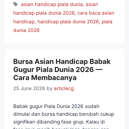
Tags
asian handicap piala dunia
,
asian
handicap piala dunia 2026
,
cara baca asian
handicap
,
handicap piala dunia 2026
,
piala
dunia 2026
Bursa Asian Handicap Babak
Gugur Piala Dunia 2026 —
Cara Membacanya
25 June 2026
by
articlecg
Babak gugur Piala Dunia 2026 sudah
dimulai dan bursa handicap berubah cukup
signifikan dibanding fase grup. Kalau di