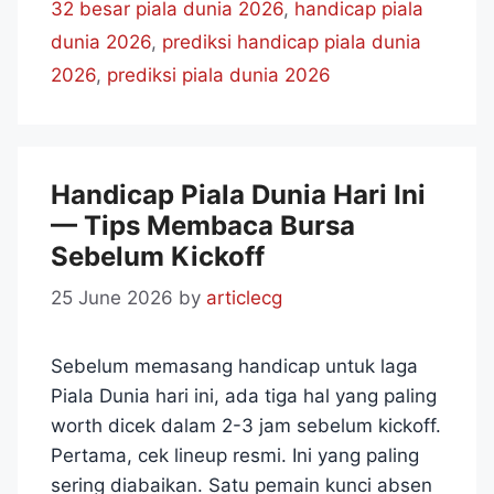
32 besar piala dunia 2026
,
handicap piala
dunia 2026
,
prediksi handicap piala dunia
2026
,
prediksi piala dunia 2026
Handicap Piala Dunia Hari Ini
— Tips Membaca Bursa
Sebelum Kickoff
25 June 2026
by
articlecg
Sebelum memasang handicap untuk laga
Piala Dunia hari ini, ada tiga hal yang paling
worth dicek dalam 2-3 jam sebelum kickoff.
Pertama, cek lineup resmi. Ini yang paling
sering diabaikan. Satu pemain kunci absen