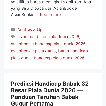
volatilitas bursa meningkat signifikan. Apa
yang Bisa Dibaca dari AsianBookie
AsianBookie …
Read more
Categories
Analisis & Opini
Tags
asian handicap piala dunia 2026
,
asianbookie handicap piala dunia 2026
,
asianbookie piala dunia
,
bursa handicap
piala dunia
,
handicap piala dunia 2026
Prediksi Handicap Babak 32
Besar Piala Dunia 2026 —
Panduan Taruhan Babak
Gugur Pertama