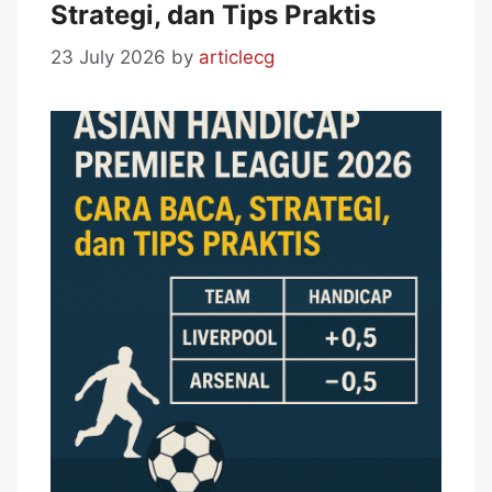
Strategi, dan Tips Praktis
23 July 2026
by
articlecg