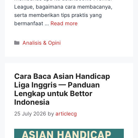
League, bagaimana cara membacanya,
serta memberikan tips praktis yang
bermanfaat …
Read more
Categories
Analisis & Opini
Cara Baca Asian Handicap
Liga Inggris — Panduan
Lengkap untuk Bettor
Indonesia
25 July 2026
by
articlecg