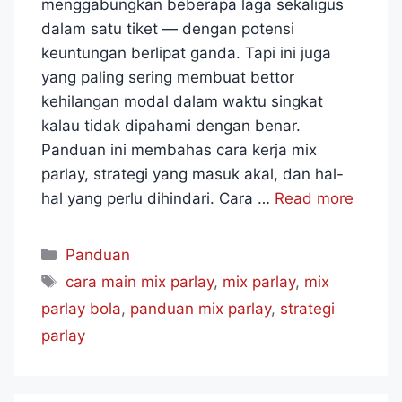
menggabungkan beberapa laga sekaligus
dalam satu tiket — dengan potensi
keuntungan berlipat ganda. Tapi ini juga
yang paling sering membuat bettor
kehilangan modal dalam waktu singkat
kalau tidak dipahami dengan benar.
Panduan ini membahas cara kerja mix
parlay, strategi yang masuk akal, dan hal-
hal yang perlu dihindari. Cara …
Read more
Categories
Panduan
Tags
cara main mix parlay
,
mix parlay
,
mix
parlay bola
,
panduan mix parlay
,
strategi
parlay