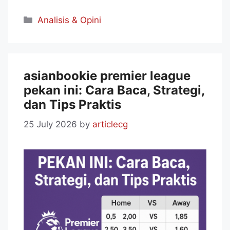
Categories
Analisis & Opini
asianbookie premier league
pekan ini: Cara Baca, Strategi,
dan Tips Praktis
25 July 2026
by
articlecg