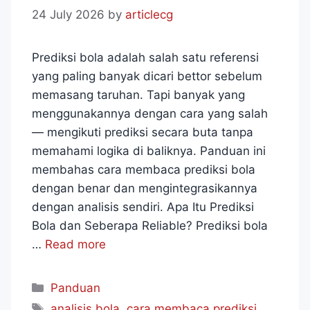
24 July 2026
by
articlecg
Prediksi bola adalah salah satu referensi
yang paling banyak dicari bettor sebelum
memasang taruhan. Tapi banyak yang
menggunakannya dengan cara yang salah
— mengikuti prediksi secara buta tanpa
memahami logika di baliknya. Panduan ini
membahas cara membaca prediksi bola
dengan benar dan mengintegrasikannya
dengan analisis sendiri. Apa Itu Prediksi
Bola dan Seberapa Reliable? Prediksi bola
…
Read more
Categories
Panduan
Tags
analisis bola
,
cara membaca prediksi