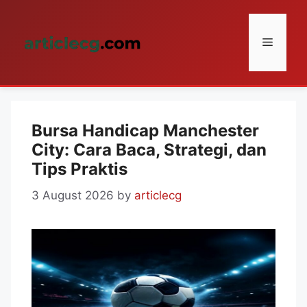
Skip
to
Menu
content
Bursa Handicap Manchester
City: Cara Baca, Strategi, dan
Tips Praktis
3 August 2026
by
articlecg